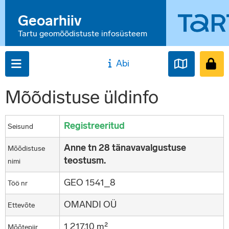
Geoarhiiv
Tartu geomõõdistuste infosüsteem
Abi
Mõõdistuse üldinfo
Registreeritud
Seisund
Anne tn 28 tänavavalgustuse
Mõõdistuse
teostusm.
nimi
GEO 1541_8
Töö nr
OMANDI OÜ
Ettevõte
1 217,10 m²
Mõõtepiir