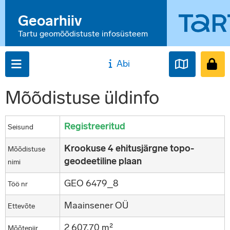
Geoarhiiv
Tartu geomõõdistuste infosüsteem
Abi
Mõõdistuse üldinfo
Registreeritud
Seisund
Krookuse 4 ehitusjärgne topo-
Mõõdistuse
geodeetiline plaan
nimi
GEO 6479_8
Töö nr
Maainsener OÜ
Ettevõte
2 607,70 m²
Mõõtepiir