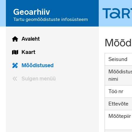
Geoarhiiv
Tartu geomõõdistuste infosüsteem
Avaleht
Mõõdi
Kaart
Seisund
Mõõdistused
Mõõdistu
Sulgen menüü
nimi
Töö nr
Ettevõte
Mõõtepiir