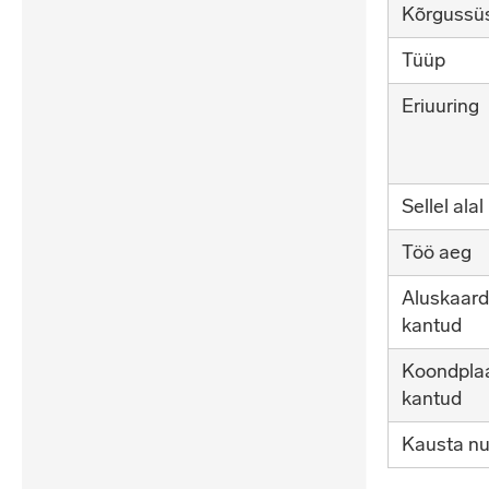
Kõrgussü
Tüüp
Eriuuring
Sellel alal
Töö aeg
Aluskaard
kantud
Koondpla
kantud
Kausta n