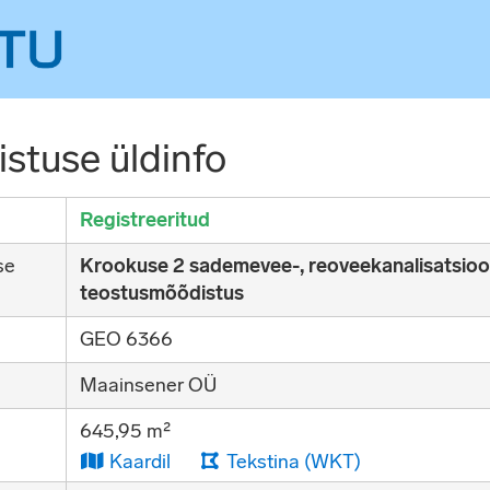
stuse üldinfo
Registreeritud
se
Krookuse 2 sademevee-, reoveekanalisatsioon
teostusmõõdistus
GEO 6366
Maainsener OÜ
645,95 m²
Kaardil
Tekstina (WKT)