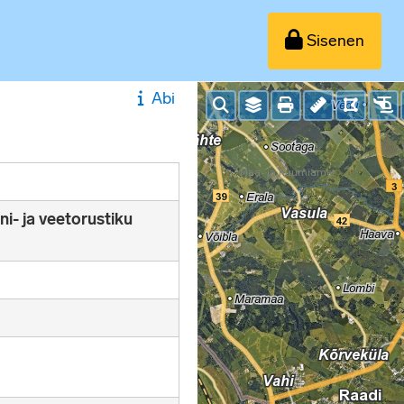
Sisenen
Abi
i- ja veetorustiku