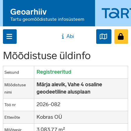
Geoarhiiv
Tartu geomõõdistuste infosüsteem
Abi
Mõõdistuse üldinfo
Registreeritud
Seisund
Märja alevik, Vahe 4 osaline
Mõõdistuse
geodeetiline alusplaan
nimi
2026-082
Töö nr
Kobras OÜ
Ettevõte
3 083,77 m²
Mõõtepiir