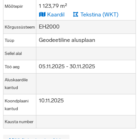
1 123,79 m²
Mõõtepiir
Kaardil
Tekstina (WKT)
EH2000
Kõrgussüsteem
Geodeetiline alusplaan
Tüüp
Sellel alal
05.11.2025 - 30.11.2025
Töö aeg
Aluskaardile
kantud
10.11.2025
Koondplaani
kantud
Kausta number