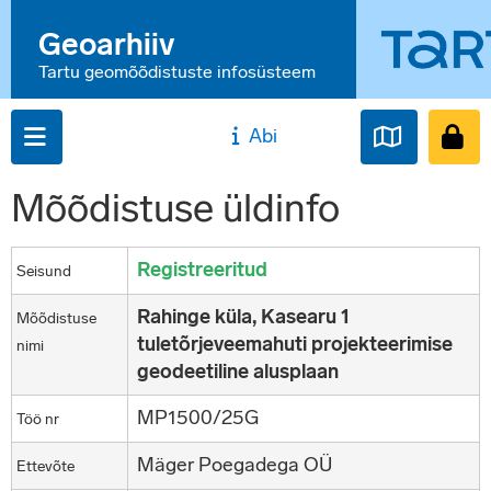
Geoarhiiv
Tartu geomõõdistuste infosüsteem
Abi
Mõõdistuse üldinfo
Registreeritud
Seisund
Rahinge küla, Kasearu 1
Mõõdistuse
tuletõrjeveemahuti projekteerimise
nimi
geodeetiline alusplaan
MP1500/25G
Töö nr
Mäger Poegadega OÜ
Ettevõte