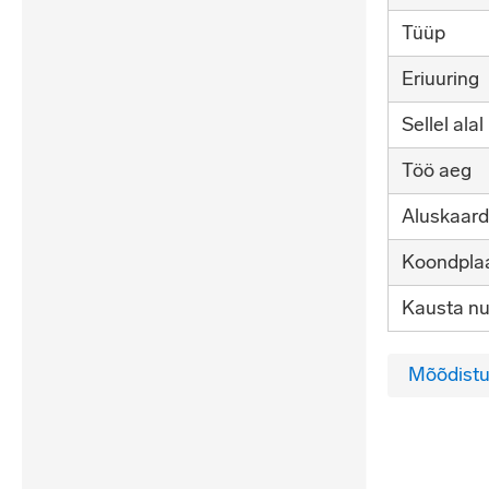
Tüüp
Eriuuring
Sellel alal
Töö aeg
Aluskaard
Koondplaa
Kausta n
Mõõdistu