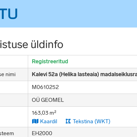
stuse üldinfo
Registreeritud
e nimi
Kalevi 52a (Helika lasteaia) madalseiklus
M0610252
OÜ GEOMEL
163,03 m²
Kaardil
Tekstina (WKT)
steem
EH2000