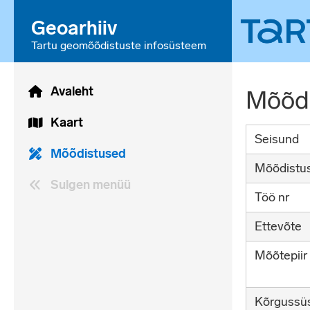
Geoarhiiv
Tartu geomõõdistuste infosüsteem
Avaleht
Mõõdi
Kaart
Seisund
Mõõdistused
Mõõdistus
Sulgen menüü
Töö nr
Ettevõte
Mõõtepiir
Kõrgussü