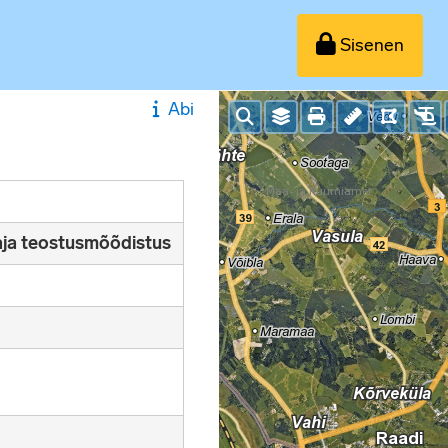
Sisenen
Abi
raja teostusmõõdistus