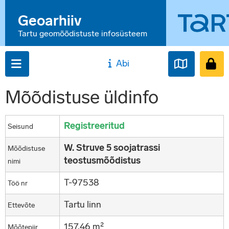
Geoarhiiv
Tartu geomõõdistuste infosüsteem
Abi
Mõõdistuse üldinfo
Registreeritud
Seisund
W. Struve 5 soojatrassi
Mõõdistuse
teostusmõõdistus
nimi
T-97538
Töö nr
Tartu linn
Ettevõte
157,46 m²
Mõõtepiir