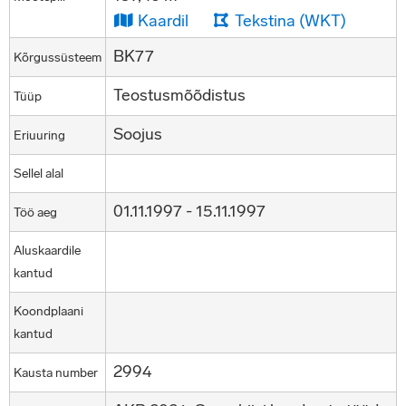
Kaardil
Tekstina (WKT)
BK77
Kõrgussüsteem
Teostusmõõdistus
Tüüp
Soojus
Eriuuring
Sellel alal
01.11.1997 - 15.11.1997
Töö aeg
Aluskaardile
kantud
Koondplaani
kantud
2994
Kausta number