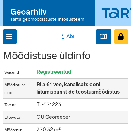
Geoarhiiv
Tartu geomõõdistuste infosüsteem
Abi
Mõõdistuse üldinfo
Registreeritud
Seisund
Riia 61 vee, kanalisatsiooni
Mõõdistuse
liitumispunktide teostusmõõdistus
nimi
TJ-571223
Töö nr
OÜ Georeeper
Ettevõte
770,32 m²
Mõõtepiir