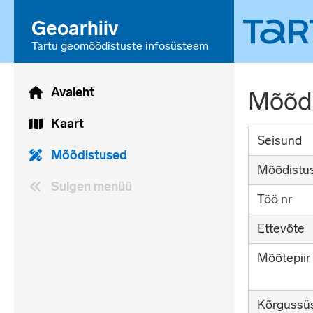
Geoarhiiv
Tartu geomõõdistuste infosüsteem
Avaleht
Mõõdi
Kaart
Seisund
Mõõdistused
Mõõdistus
Sulgen menüü
Töö nr
Ettevõte
Mõõtepiir
Kõrgussü