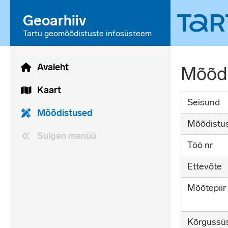
Geoarhiiv
Tartu geomõõdistuste infosüsteem
Avaleht
Mõõdi
Kaart
Seisund
Mõõdistused
Mõõdistus
Sulgen menüü
Töö nr
Ettevõte
Mõõtepiir
Kõrgussü