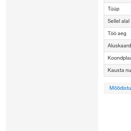
Tüüp
Sellel alal
Töö aeg
Aluskaard
Koondplaa
Kausta n
Mõõdistu