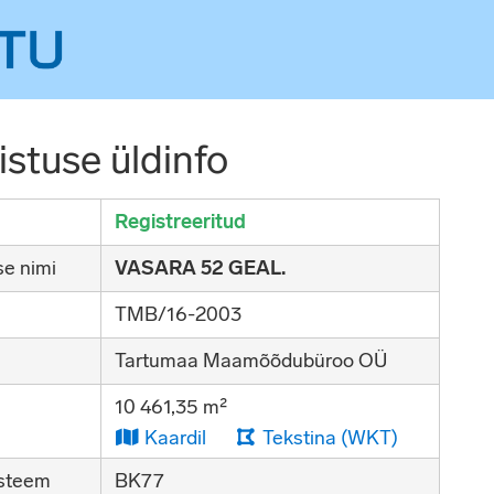
stuse üldinfo
Registreeritud
e nimi
VASARA 52 GEAL.
TMB/16-2003
Tartumaa Maamõõdubüroo OÜ
10 461,35 m²
Kaardil
Tekstina (WKT)
steem
BK77