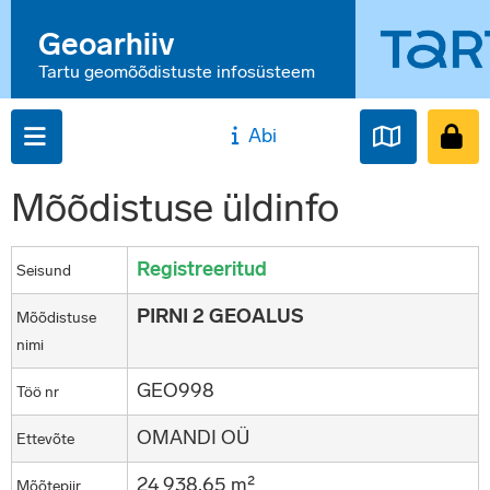
Geoarhiiv
Tartu geomõõdistuste infosüsteem
Abi
Mõõdistuse üldinfo
Registreeritud
Seisund
PIRNI 2 GEOALUS
Mõõdistuse
nimi
GEO998
Töö nr
OMANDI OÜ
Ettevõte
24 938,65 m²
Mõõtepiir